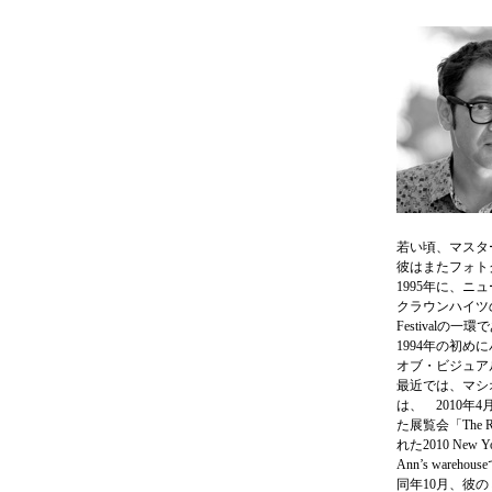
若い頃、マスタ
彼はまたフォト
1995年に、ニ
クラウンハイツのル
Festivalの一
1994年の初
オブ・ビジュア
最近では、マシオ
は、 2010年4月
た展覧会「The R
れた2010 New 
Ann’s wareho
同年10月、彼のミ