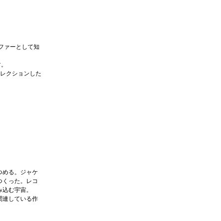
ファーとして知
す。
セレクションした
つめる。ジャケ
つくった。レコ
み込む宇宙。
関連している作