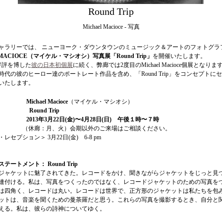
Round Trip
Michael Macioce - 写真
ャラリーでは、 ニューヨーク・ダウンタウンのミュージック＆アートのフォトグラ
el MACIOCE（マイケル・マシオシ）写真展「Round Trip」
を開催いたします。
好評を博した
彼の日本初個展
に続く、弊廊では2度目のMichael Macioce個展となりま
代の彼のヒーロー達のポートレート作品を含め、「Round Trip」をコンセプトに
いたします。
chael Macioce
（マイケル・マシオシ）
Round Trip
13年3月22日(金)〜4月28日(日) 午後１時〜７時
、火）会期以外のご来場はご相談ください。
・レセプション＞
3月22日(金) 6-8 pm
ートメント： Round Trip
ジャケットに魅了されてきた。レコードをかけ、聞きながらジャケットをじっと見
連付ける。私は、写真をつくったのではなく、レコードジャケットのための写真を
は四角く、レコードは丸い。レコードは世界で、正方形のジャケットは私たちを包
ットは、音楽を聞くための曼荼羅だと思う。これらの写真を撮影するとき、自分と
える。私は、彼らの詩神についてゆく。