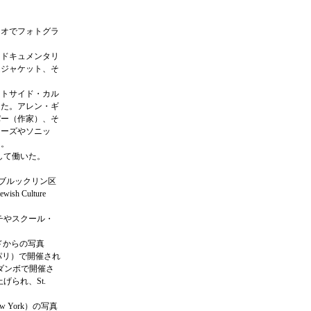
ジオでフォトグラ
・ドキュメンタリ
ムジャケット、そ
ストサイド・カル
った。アレン・ギ
パー（作家）、そ
ァーズやソニッ
た。
して働いた。
て、ブルックリン区
Culture
チやスクール・
イドからの写真
ンス・パリ）で開催され
ークのダンボで開催さ
り上げられ、St.
w York）の写真