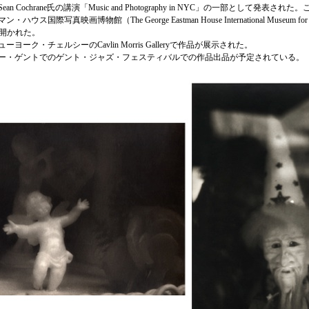
n Cochrane氏の講演「Music and Photography in NYC」の一部として発表さ
ス国際写真映画博物館（The George Eastman House International Museum for F
y）で開かれた。
ューヨーク・チェルシーのCavlin Morris Galleryで作品が展示された。
ルギー・ゲントでのゲント・ジャズ・フェスティバルでの作品出品が予定されている。