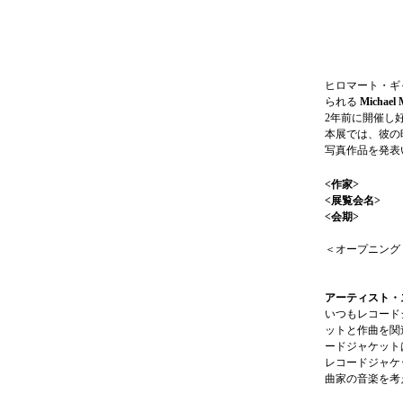
ヒロマート・ギ
られる
Micha
2年前に開催し
本展では、彼の時
写真作品を発表
<作家> Mi
<展覧会名> 
<会期> 20
（休廊：月
＜オープニング
アーティスト・ステ
いつもレコード
ットと作曲を関
ードジャケット
レコードジャケ
曲家の音楽を考