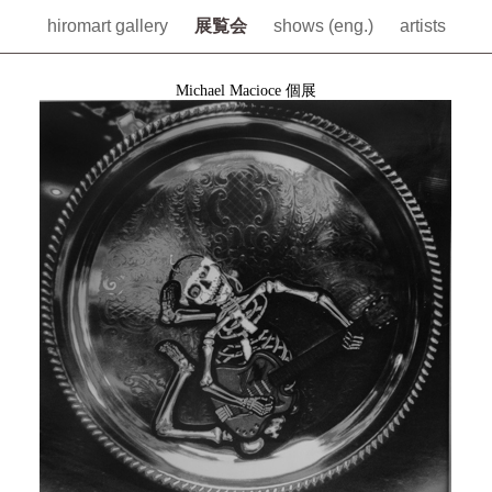
hiromart gallery
展覧会
shows (eng.)
artists
Michael Macioce 個展