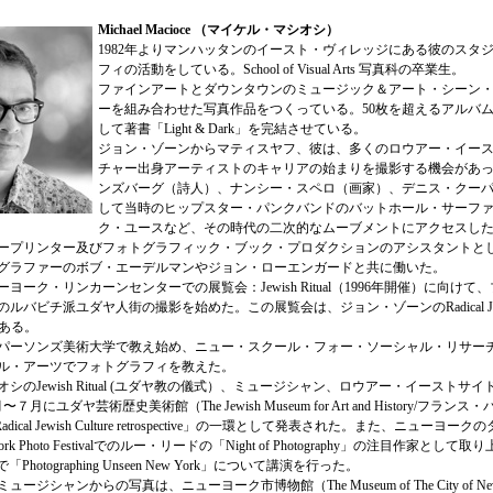
Michael Macioce （マイケル・マシオシ）
1982年よりマンハッタンのイースト・ヴィレッジにある彼のスタ
フィの活動をしている。School of Visual Arts 写真科の卒業生。
ファインアートとダウンタウンのミュージック＆アート・シーン
ーを組み合わせた写真作品をつくっている。50枚を超えるアルバ
して著書「Light & Dark」を完結させている。
ジョン・ゾーンからマティスヤフ、彼は、多くのロウアー・イー
チャー出身アーティストのキャリアの始まりを撮影する機会があ
ンズバーグ（詩人）、ナンシー・スペロ（画家）、デニス・クー
して当時のヒップスター・パンクバンドのバットホール・サーフ
ク・ユースなど、その時代の二次的なムーブメントにアクセスし
ープリンター及びフォトグラフィック・ブック・プロダクションのアシスタントと
グラファーのボブ・エーデルマンやジョン・ローエンガードと共に働いた。
ューヨーク・リンカーンセンターでの展覧会：Jewish Ritual（1996年開催）に向け
バビチ派ユダヤ人街の撮影を始めた。この展覧会は、ジョン・ゾーンのRadical Jewish 
環である。
めにパーソンズ美術大学で教え始め、ニュー・スクール・フォー・ソーシャル・リサー
ル・アーツでフォトグラフィを教えた。
シのJewish Ritual (ユダヤ教の儀式）、ミュージシャン、ロウアー・イーストサ
〜７月にユダヤ芸術歴史美術館（The Jewish Museum for Art and History/フラ
adical Jewish Culture retrospective」の一環として発表された。また、ニューヨ
York Photo Festivalでのルー・リードの「Night of Photography」の注目作家として取
useで「Photographing Unseen New York」について講演を行った。
ュージシャンからの写真は、ニューヨーク市博物館（The Museum of The City of Ne